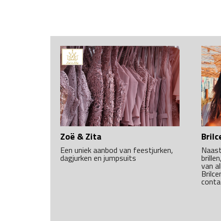
Zoë & Zita
Brilc
Een uniek aanbod van feestjurken,
Naast
dagjurken en jumpsuits
brille
van al
Brilce
conta