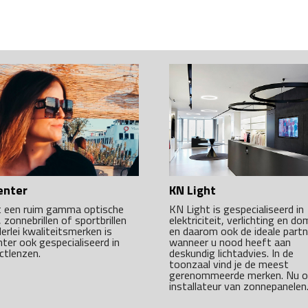
enter
KN Light
 een ruim gamma optische
KN Light is gespecialiseerd in
n, zonnebrillen of sportbrillen
elektriciteit, verlichting en d
lerlei kwaliteitsmerken is
en daarom ook de ideale partn
nter ook gespecialiseerd in
wanneer u nood heeft aan
ctlenzen.
deskundig lichtadvies. In de
toonzaal vind je de meest
gerenommeerde merken. Nu 
installateur van zonnepanelen