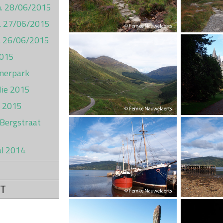
on. 28/06/2015
t. 27/06/2015
ij. 26/06/2015
2015
inerpark
Hie 2015
l 2015
 Bergstraat
al 2014
T