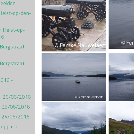
beelden
Heist-op-den-
n Heist-op-
16
 Bergstraat
 Bergstraat
2016 -
on. 26/06/2016
t. 25/06/2016
ij. 24/06/2016
-uppark