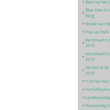
Bijen op het 
Blue-bike in
Berg
Ronde van h
Pop-up Park
Kerstmarkt z
2015
Kerstmarkt za
2015
De Sint in de
2015
'n Air'ke met
Herfstfestiv
Landbouwda
Reisverslag 