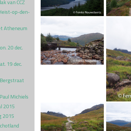
dak van CCZ
 Heist-op-den-
et Atheneum
on. 20 dec.
t. 19 dec.
 Bergstraat
 Paul Michiels
al 2015
g 2015
Schotland