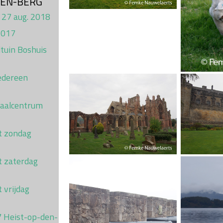
DEN-BERG
 27 aug. 2018
2017
tuin Boshuis
Iedereen
haalcentrum
st zondag
t zaterdag
t vrijdag
7 Heist-op-den-