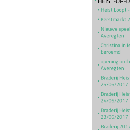
HEIST-OP-
Heist Loopt -
Kerstmarkt 
Nieuwe speel
Averegten
Christina in 
beroemd
opening ont
Averegten
Braderij Hei
25/06/2017
Braderij Heis
24/06/2017
Braderij Heis
23/06/2017
Braderij 201