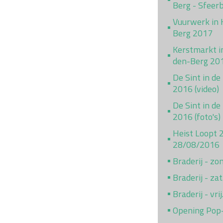
Berg - Sfeer
Vuurwerk in 
Berg 2017
Kerstmarkt i
den-Berg 20
De Sint in de
2016 (video)
De Sint in de
2016 (foto's)
Heist Loopt 
28/08/2016
Braderij - z
Braderij - za
Braderij - vr
Opening Pop