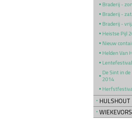
Braderij - z
Braderij - za
Braderij - vr
Heistse Pijl 
Nieuw conta
Helden Van 
Lentefestiva
De Sint in de
2014
Herfstfestiv
HULSHOUT
WIEKEVORS