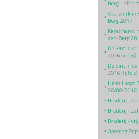
Berg - Sfeer
Vuurwerk in 
Berg 2017
Kerstmarkt i
den-Berg 20
De Sint in de
2016 (video)
De Sint in de
2016 (foto's)
Heist Loopt 
28/08/2016
Braderij - z
Braderij - za
Braderij - vr
Opening Pop