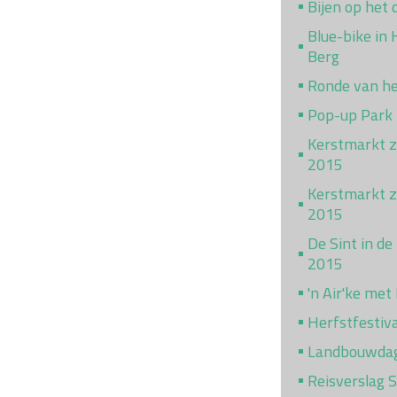
Bijen op het 
Blue-bike in
Berg
Ronde van h
Pop-up Park
Kerstmarkt z
2015
Kerstmarkt za
2015
De Sint in de
2015
'n Air'ke met
Herfstfestiv
Landbouwda
Reisverslag 