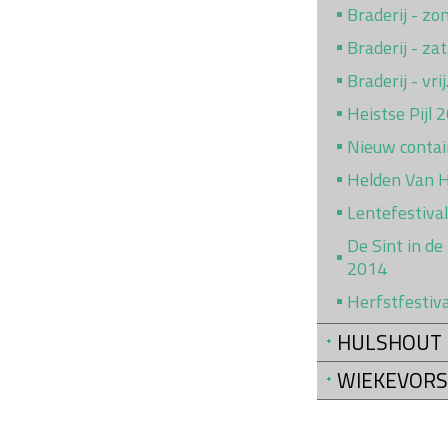
Braderij - z
Braderij - za
Braderij - vr
Heistse Pijl 
Nieuw conta
Helden Van 
Lentefestiva
De Sint in de
2014
Herfstfestiv
HULSHOUT
WIEKEVORS