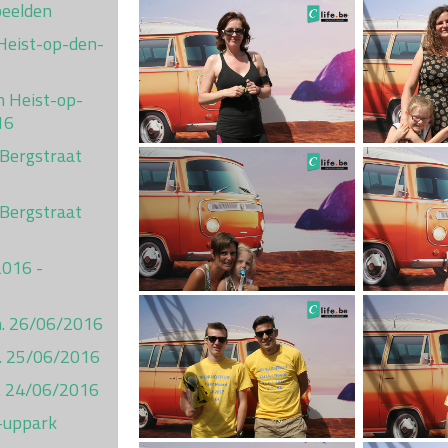
beelden
Heist-op-den-
n Heist-op-
16
 Bergstraat
 Bergstraat
2016 -
on. 26/06/2016
t. 25/06/2016
ij. 24/06/2016
-uppark