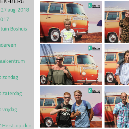
DEN-BERG
 27 aug. 2018
2017
tuin Boshuis
Iedereen
haalcentrum
st zondag
t zaterdag
t vrijdag
7 Heist-op-den-