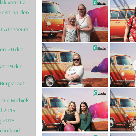
dak van CCZ
 Heist-op-den-
et Atheneum
on. 20 dec.
t. 19 dec.
 Bergstraat
 Paul Michiels
al 2015
g 2015
Schotland