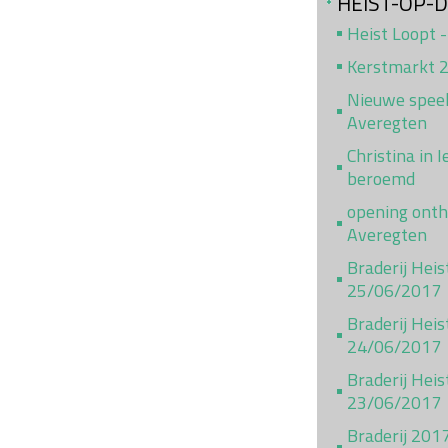
HEIST-OP-
Heist Loopt -
Kerstmarkt 
Nieuwe speel
Averegten
Christina in 
beroemd
opening ont
Averegten
Braderij Hei
25/06/2017
Braderij Heis
24/06/2017
Braderij Heis
23/06/2017
Braderij 201