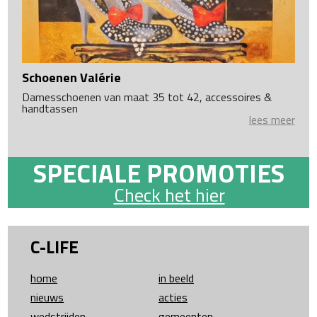
Schoenen Valérie
Damesschoenen van maat 35 tot 42, accessoires &
handtassen
lees meer
SPECIALE PROMOTIES
Check het hier
C-LIFE
home
in beeld
nieuws
acties
wedstrijden
gemeenten