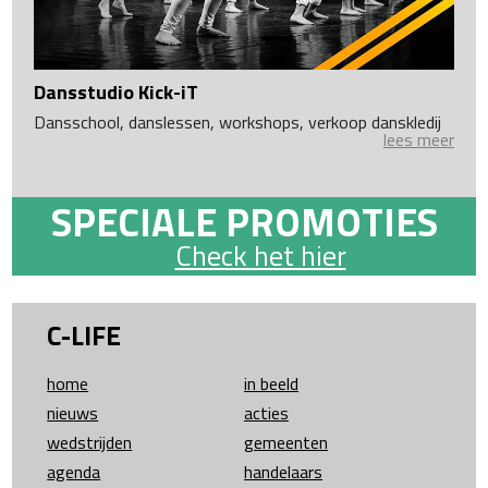
Dansstudio Kick-iT
Dansschool, danslessen, workshops, verkoop danskledij
lees meer
SPECIALE PROMOTIES
Check het hier
C-LIFE
home
in beeld
nieuws
acties
wedstrijden
gemeenten
agenda
handelaars