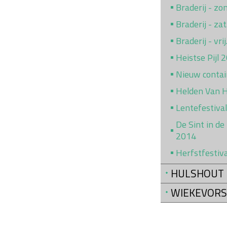
Braderij - z
Braderij - za
Braderij - vr
Heistse Pijl 
Nieuw conta
Helden Van 
Lentefestiva
De Sint in de
2014
Herfstfestiv
HULSHOUT
WIEKEVORS