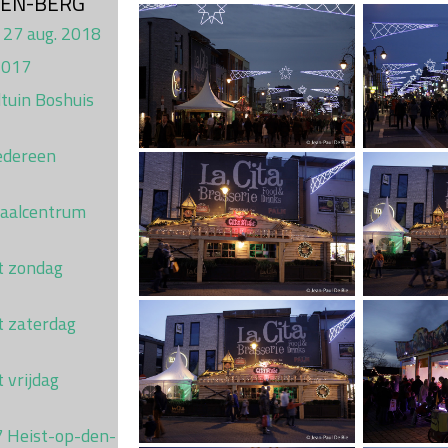
DEN-BERG
 27 aug. 2018
2017
tuin Boshuis
Iedereen
haalcentrum
st zondag
t zaterdag
t vrijdag
7 Heist-op-den-