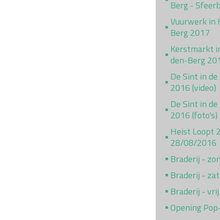
Berg - Sfeer
Vuurwerk in 
Berg 2017
Kerstmarkt i
den-Berg 20
De Sint in de
2016 (video)
De Sint in de
2016 (foto's)
Heist Loopt 
28/08/2016
Braderij - z
Braderij - za
Braderij - vr
Opening Pop