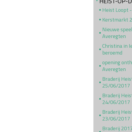
HEIST-OP-
Heist Loopt -
Kerstmarkt 
Nieuwe speel
Averegten
Christina in 
beroemd
opening ont
Averegten
Braderij Hei
25/06/2017
Braderij Heis
24/06/2017
Braderij Heis
23/06/2017
Braderij 201