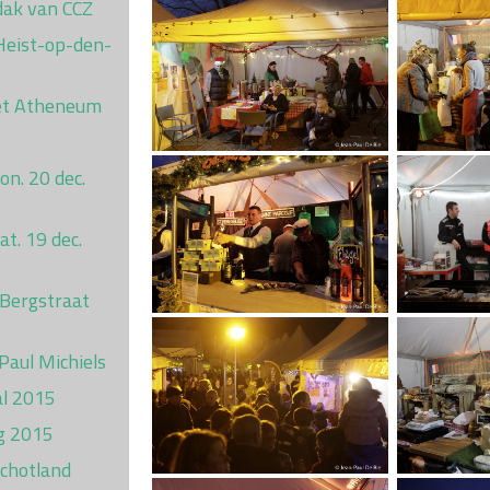
dak van CCZ
 Heist-op-den-
et Atheneum
on. 20 dec.
t. 19 dec.
 Bergstraat
 Paul Michiels
al 2015
g 2015
Schotland