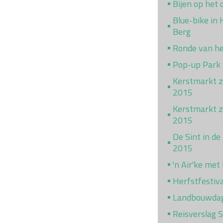
Bijen op het 
Blue-bike in
Berg
Ronde van h
Pop-up Park
Kerstmarkt z
2015
Kerstmarkt za
2015
De Sint in de
2015
'n Air'ke met
Herfstfestiv
Landbouwda
Reisverslag 