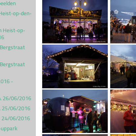
beelden
Heist-op-den-
n Heist-op-
16
 Bergstraat
 Bergstraat
2016 -
on. 26/06/2016
t. 25/06/2016
ij. 24/06/2016
-uppark