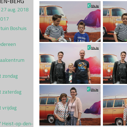
DEN-BERG
 27 aug. 2018
2017
tuin Boshuis
Iedereen
haalcentrum
st zondag
t zaterdag
t vrijdag
7 Heist-op-den-