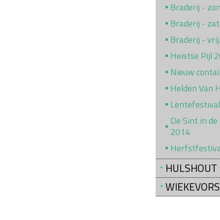
Braderij - z
Braderij - za
Braderij - vr
Heistse Pijl 
Nieuw conta
Helden Van 
Lentefestiva
De Sint in de
2014
Herfstfestiv
HULSHOUT
WIEKEVORS