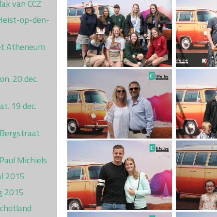
dak van CCZ
 Heist-op-den-
et Atheneum
on. 20 dec.
t. 19 dec.
 Bergstraat
 Paul Michiels
al 2015
g 2015
Schotland