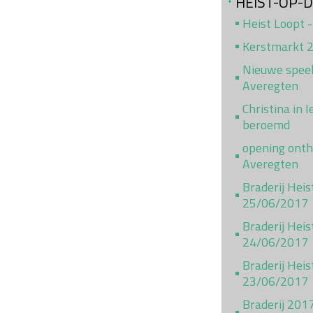
HEIST-OP-
Heist Loopt -
Kerstmarkt 
Nieuwe speel
Averegten
Christina in 
beroemd
opening ont
Averegten
Braderij Hei
25/06/2017
Braderij Heis
24/06/2017
Braderij Heis
23/06/2017
Braderij 201