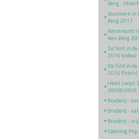
Berg - Sfeer
Vuurwerk in 
Berg 2017
Kerstmarkt i
den-Berg 20
De Sint in de
2016 (video)
De Sint in de
2016 (foto's)
Heist Loopt 
28/08/2016
Braderij - z
Braderij - za
Braderij - vr
Opening Pop