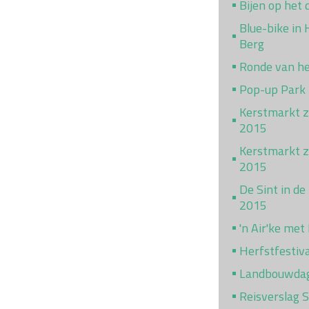
Bijen op het 
Blue-bike in
Berg
Ronde van h
Pop-up Park
Kerstmarkt z
2015
Kerstmarkt za
2015
De Sint in de
2015
'n Air'ke met
Herfstfestiv
Landbouwda
Reisverslag 