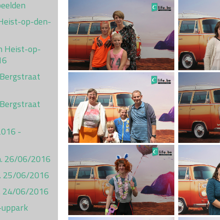
beelden
Heist-op-den-
n Heist-op-
16
 Bergstraat
 Bergstraat
2016 -
on. 26/06/2016
t. 25/06/2016
ij. 24/06/2016
-uppark