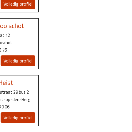
Volledig profiel
ooischot
at 12
ischot
3 75
Volledig profiel
Heist
rstraat 29 bus 2
ist-op-den-Berg
79 06
Volledig profiel