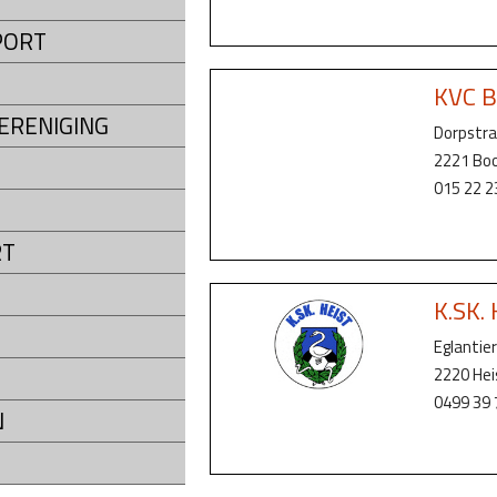
PORT
KVC B
ERENIGING
Dorpstra
2221 Boo
015 22 2
RT
K.SK. 
Eglantie
2220 He
0499 39 
N