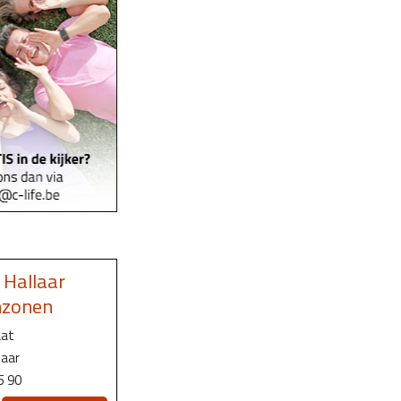
Hallaar
nzonen
aat
laar
5 90