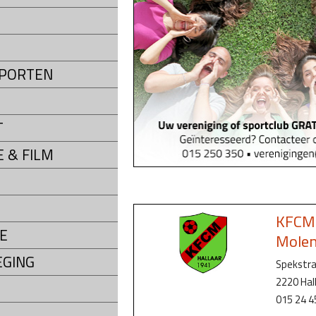
SPORTEN
T
 & FILM
KFCM 
E
Mole
GING
Spekstr
2220 Hal
015 24 4