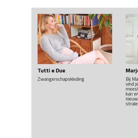
Tutti e Due
Marj
Zwangerschapskleding
Bij M
vind j
meest 
kan e
nieuw
strale