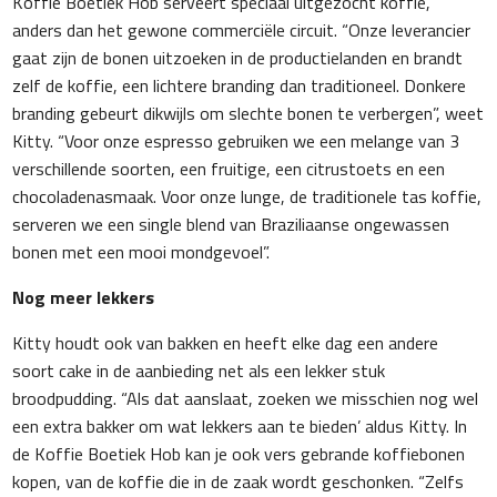
Koffie Boetiek Hob serveert speciaal uitgezocht koffie,
anders dan het gewone commerciële circuit. “Onze leverancier
gaat zijn de bonen uitzoeken in de productielanden en brandt
zelf de koffie, een lichtere branding dan traditioneel. Donkere
branding gebeurt dikwijls om slechte bonen te verbergen”, weet
Kitty. “Voor onze espresso gebruiken we een melange van 3
verschillende soorten, een fruitige, een citrustoets en een
chocoladenasmaak. Voor onze lunge, de traditionele tas koffie,
serveren we een single blend van Braziliaanse ongewassen
bonen met een mooi mondgevoel”.
Nog meer lekkers
Kitty houdt ook van bakken en heeft elke dag een andere
soort cake in de aanbieding net als een lekker stuk
broodpudding. “Als dat aanslaat, zoeken we misschien nog wel
een extra bakker om wat lekkers aan te bieden’ aldus Kitty. In
de Koffie Boetiek Hob kan je ook vers gebrande koffiebonen
kopen, van de koffie die in de zaak wordt geschonken. “Zelfs