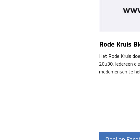
Rode Kruis B
Het Rode Kruis doe
20u30. Iedereen di
medemensen te hel