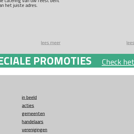
de catering van uw feest bent
an het juiste adres.
lees meer
lee
ECIALE PROMOTIES
Check het
in beeld
acties
gemeenten
handelaars
verenigingen