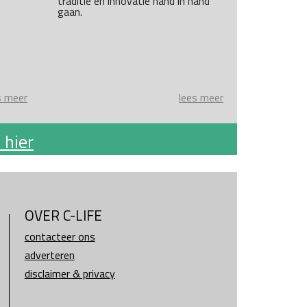
traditie en innovatie hand in hand
gaan.
s meer
lees meer
 hier
OVER C-LIFE
contacteer ons
adverteren
disclaimer & privacy