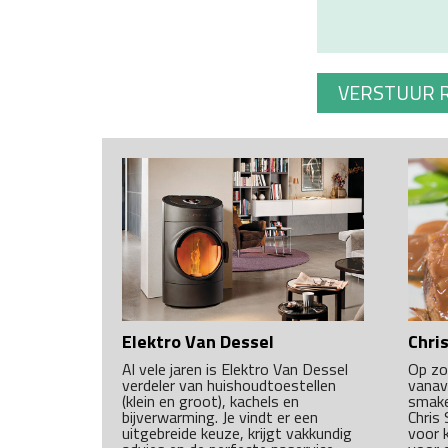
Elektro Van Dessel
Chris
Al vele jaren is Elektro Van Dessel
Op zo
verdeler van huishoudtoestellen
vanav
(klein en groot), kachels en
smake
bijverwarming. Je vindt er een
Chris 
uitgebreide keuze, krijgt vakkundig
voor 