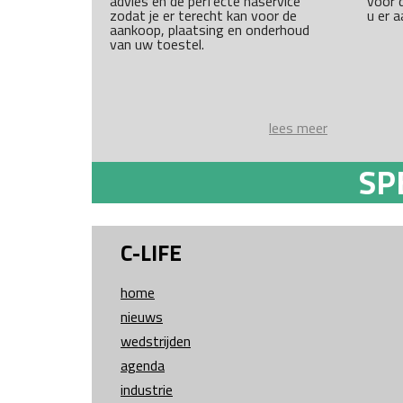
advies en de perfecte naservice
voor 
zodat je er terecht kan voor de
u er a
aankoop, plaatsing en onderhoud
van uw toestel.
lees meer
SP
C-LIFE
home
nieuws
wedstrijden
agenda
industrie