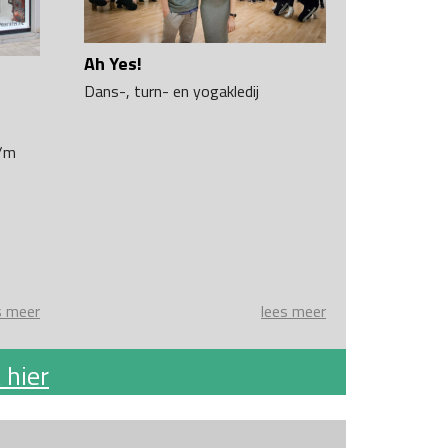
Ah Yes!
Dans-, turn- en yogakledij
t/m
s meer
lees meer
 hier