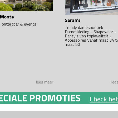
a Monte
Sarah's
, ontbijtbar & events
Trendy damesboetiek
Dameskleding - Shapewear -
Panty's van topkwaliteit -
Accessoires Vanaf maat 34 
maat 50
lees meer
lee
ECIALE PROMOTIES
Check het