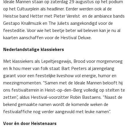
Ideale Mannen staan op zaterdag 29 augustus op het podium
op het Cultuurplein als headliner. Eerder werden ook al de
Heistse band Hetter met Pieter Verelst en de ambiance bands
Gestapo Knallmuzik en The Juliets aangekondigd voor de
feesteditie. Voor wie het beetje beter wil beleven kan je nu al
kaarten aanschaffen voor de Hestival Deluxe.
Nederlandstalige klassiekers
Met klassiekers als
Lepeltjesgewijs
,
Brood voor morgenvroeg
en
Ik hou meer van folk
staat Bart Peeters al jarengelang
garant voor een feestelijke liveshow vol energie, humor en
meezingmomenten. “Samen met de Ideale Mannen belooft hij
ons festivalterrein in Heist-op-den-Berg volledig op stelten te
zetten”, aldus Hestival-voorzitter Robin Bastaens. “Naast de
bekend gemaakte namen wordt de komende weken de
festivalaffiche nog verder aangevuld met leuke namen”.
Voor én door Heistenaars