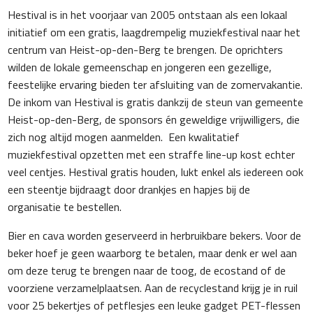
Hestival is in het voorjaar van 2005 ontstaan als een lokaal
initiatief om een gratis, laagdrempelig muziekfestival naar het
centrum van Heist-op-den-Berg te brengen. De oprichters
wilden de lokale gemeenschap en jongeren een gezellige,
feestelijke ervaring bieden ter afsluiting van de zomervakantie.
De inkom van Hestival is gratis dankzij de steun van gemeente
Heist-op-den-Berg, de sponsors én geweldige vrijwilligers, die
zich nog altijd mogen aanmelden. Een kwalitatief
muziekfestival opzetten met een straffe line-up kost echter
veel centjes. Hestival gratis houden, lukt enkel als iedereen ook
een steentje bijdraagt door drankjes en hapjes bij de
organisatie te bestellen.
Bier en cava worden geserveerd in herbruikbare bekers. Voor de
beker hoef je geen waarborg te betalen, maar denk er wel aan
om deze terug te brengen naar de toog, de ecostand of de
voorziene verzamelplaatsen. Aan de recyclestand krijg je in ruil
voor 25 bekertjes of petflesjes een leuke gadget PET-flessen