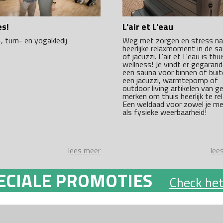
es!
L'air et L'eau
, turn- en yogakledij
Weg met zorgen en stress na
heerlijke relaxmoment in de s
of jacuzzi. L'air et L'eau is thui
wellness! Je vindt er gegaran
een sauna voor binnen of buit
een jacuzzi, warmtepomp of
outdoor living artikelen van g
merken om thuis heerlijk te re
Een weldaad voor zowel je me
als fysieke weerbaarheid!
lees meer
lee
ECIALE PROMOTIES
Check het