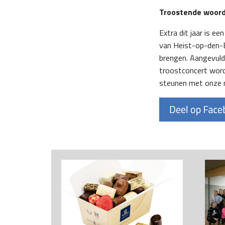
Troostende woor
Extra dit jaar is e
van Heist-op-den-B
brengen. Aangevuld
troostconcert worde
steunen met onze m