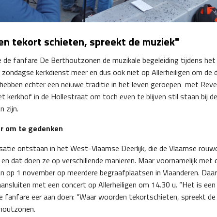
n tekort schieten, spreekt de muziek"
 de fanfare De Berthoutzonen de muzikale begeleiding tijdens het lo
en zondagse kerkdienst meer en dus ook niet op Allerheiligen om de
ebben echter een neiuwe traditie in het leven geroepen met Revei
et kerkhof in de Hollestraat om toch even te blijven stil staan bij 
n zijn.
r om te gedenken
isatie ontstaan in het West-Vlaamse Deerlijk, die de Vlaamse rouw
 en dat doen ze op verschillende manieren. Maar voornamelijk met 
n op 1 november op meerdere begraafplaatsen in Vlaanderen. Daar 
aansluiten met een concert op Allerheiligen om 14.30 u. “Het is 
e fanfare eer aan doen: “Waar woorden tekortschieten, spreekt de 
thoutzonen.