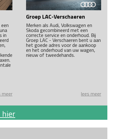
Groep LAC-Verschaeren
 een
Merken als Audi, Volkswagen en
auna
Skoda gecombineerd met een
s in
correcte service en onderhoud. Bij
deerd
Groep LAC - Verschaeren bent u aan
en,
het goede adres voor de aankoop
en het onderhoud van uw wagen,
ekende
nieuw of tweedehands.
laxen.
ntale
s meer
lees meer
 hier