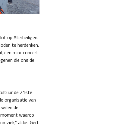
f op Allerheiligen.
 doden te herdenken.
l, een mini-concert
degenen die ons de
cultuur de 21ste
de organisatie van
willen de
een moment waarop
muziek,” aldus Gert